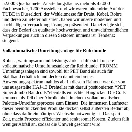
52.000 Quadratmeter Ausstellungsfläche, mehr als 42.000
Fachbesucher, 1200 Aussteller und wir waren mittendrin: Auf der
TUBE in Düsseldorf, der Weltleitmesse für Draht, Kabel, Rohre
und deren Zuliefererindustrien, haben wir unsere modernen und
nachhaltigen Verpackungslösungen präsentiert. Dabei zeigte sich,
dass der Bedarf an qualitativ hochwertigen und umweltfreundlichen
Verpackungen auch in diesen Sektoren immens ist. Tendenz:
steigend.
Vollautomatische Umreifungsanlage für Rohrbunde
Robust, wartungsarm und leistungsstark – dafür steht unsere
vollautomatische Umreifungsanlage für Rohrbunde. FROMM
Umreifungsanlagen sind sowohl für PET Band als auch für
Stahlband erhältlich und decken damit ein breites
Anwendungsspektrum nahtlos ab. In diesem Rahmen war der von
uns ausgestellte HAJ-13 Drehteller mit darauf positionierten ‘‘PET
Super Jumbo Bandcoils‘‘ebenfalls ein echter Hingucker. Die Coils
kommen als Teil einer Abrolleinheit in einem vollautomatischen
Paletten-Umreifungsprozess zum Einsatz. Die immensen Laufmeter
dieser beeindruckenden Produkte decken selbst äußersten Bedarf ab,
ohne dass dafür ein häufiges Wechseln notwendig ist. Das spart
Zeit, macht Prozesse effizienter und senkt somit Kosten. Zudem fällt
weniger Abfall an, sodass die Umwelt geschont wird.