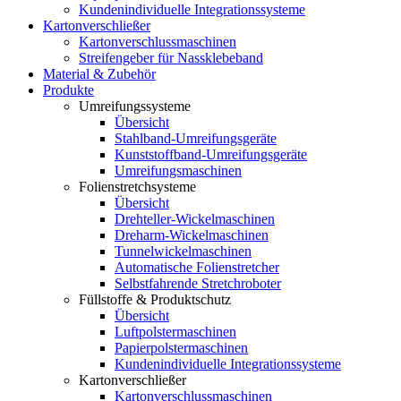
Kundenindividuelle Integrationssysteme
Kartonverschließer
Kartonverschlussmaschinen
Streifengeber für Nassklebeband
Material & Zubehör
Produkte
Umreifungssysteme
Übersicht
Stahlband-Umreifungsgeräte
Kunststoffband-Umreifungsgeräte
Umreifungsmaschinen
Folienstretchsysteme
Übersicht
Drehteller-Wickelmaschinen
Dreharm-Wickelmaschinen
Tunnelwickelmaschinen
Automatische Folienstretcher
Selbstfahrende Stretchroboter
Füllstoffe & Produktschutz
Übersicht
Luftpolstermaschinen
Papierpolstermaschinen
Kundenindividuelle Integrationssysteme
Kartonverschließer
Kartonverschlussmaschinen