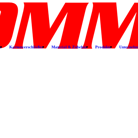
z
Kartonverschließer
Material & Zubehör
Produkte
Unterneh