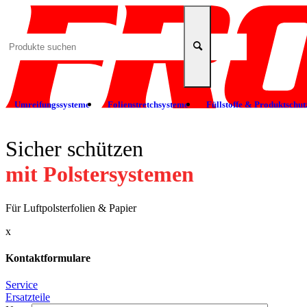
Umreifungssysteme
Folienstretchsysteme
Füllstoffe & Produktschut
Sicher schützen
mit Polster­systemen
Für Luftpolsterfolien & Papier
x
Kontaktformulare
Service
Ersatzteile