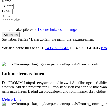
Name
Telefon
E-Mail
Ich akzeptiere die
Datenschutzbestimmungen
.
Bitte
füllen
Sie haben Fragen? Dann zögern Sie nicht, uns anzusprechen.
Sie
dieses
Wir sind gerne für Sie da.
T
+49 202 2684-0
F
+49 202 6410-05
inf
Feld
nicht
aus.
Luftpolster­maschinen
Die FROMM Luftpolstersysteme sind in zwei Ausführungen erhältlic
arbeiten. Mit den produzierten Luftpolsterkissen können Sie Ihre Wa
ganz nach Ihrem Bedarf zu produzieren und somit immer die richtige 
Mehr erfahren