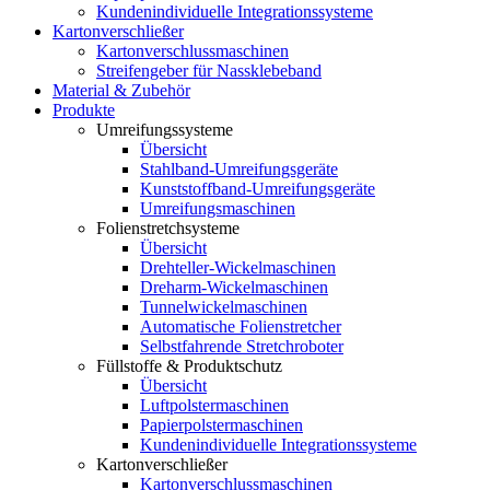
Kundenindividuelle Integrationssysteme
Kartonverschließer
Kartonverschlussmaschinen
Streifengeber für Nassklebeband
Material & Zubehör
Produkte
Umreifungssysteme
Übersicht
Stahlband-Umreifungsgeräte
Kunststoffband-Umreifungsgeräte
Umreifungsmaschinen
Folienstretchsysteme
Übersicht
Drehteller-Wickelmaschinen
Dreharm-Wickelmaschinen
Tunnelwickelmaschinen
Automatische Folienstretcher
Selbstfahrende Stretchroboter
Füllstoffe & Produktschutz
Übersicht
Luftpolstermaschinen
Papierpolstermaschinen
Kundenindividuelle Integrationssysteme
Kartonverschließer
Kartonverschlussmaschinen