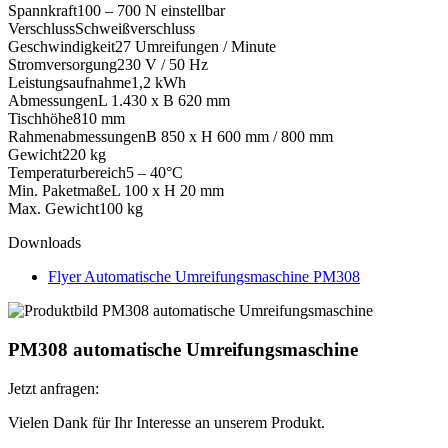
Spannkraft
100 – 700 N einstellbar
Verschluss
Schweißverschluss
Geschwindigkeit
27 Umreifungen / Minute
Stromversorgung
230 V / 50 Hz
Leistungsaufnahme
1,2 kWh
Abmessungen
L 1.430 x B 620 mm
Tischhöhe
810 mm
Rahmenabmessungen
B 850 x H 600 mm / 800 mm
Gewicht
220 kg
Temperaturbereich
5 – 40°C
Min. Paketmaße
L 100 x H 20 mm
Max. Gewicht
100 kg
Downloads
Flyer Automatische Umreifungsmaschine PM308
PM308 automatische Umreifungsmaschine
Jetzt anfragen:
Vielen Dank für Ihr Interesse an unserem Produkt.