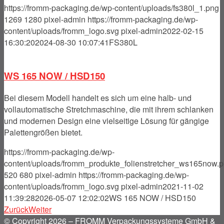
https://fromm-packaging.de/wp-content/uploads/fs380l_1.png
1269
1280
pixel-admin
https://fromm-packaging.de/wp-
content/uploads/fromm_logo.svg
pixel-admin
2022-02-15
16:30:20
2024-08-30 10:07:41
FS380L
WS 165 NOW / HSD150
Bei diesem Modell handelt es sich um eine halb- und
vollautomatische Stretchmaschine, die mit ihrem schlanken
und modernen Design eine vielseitige Lösung für gängige
Palettengrößen bietet.
https://fromm-packaging.de/wp-
content/uploads/fromm_produkte_folienstretcher_ws165now.
520
680
pixel-admin
https://fromm-packaging.de/wp-
content/uploads/fromm_logo.svg
pixel-admin
2021-11-02
11:39:28
2026-05-07 12:02:02
WS 165 NOW / HSD150
Zurück
Weiter
© Copyright 2026 – FROMM Verpackungssysteme GmbH &