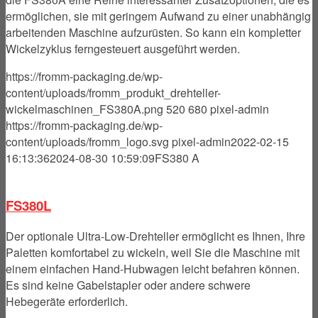
ermöglichen, sie mit geringem Aufwand zu einer unabhängig
arbeitenden Maschine aufzurüsten. So kann ein kompletter
Wickelzyklus ferngesteuert ausgeführt werden.
https://fromm-packaging.de/wp-
content/uploads/fromm_produkt_drehteller-
wickelmaschinen_FS380A.png
520
680
pixel-admin
https://fromm-packaging.de/wp-
content/uploads/fromm_logo.svg
pixel-admin
2022-02-15
16:13:36
2024-08-30 10:59:09
FS380 A
FS380L
Der optionale Ultra-Low-Drehteller ermöglicht es Ihnen, Ihre
Paletten komfortabel zu wickeln, weil Sie die Maschine mit
einem einfachen Hand-Hubwagen leicht befahren können.
Es sind keine Gabelstapler oder andere schwere
Hebegeräte erforderlich.