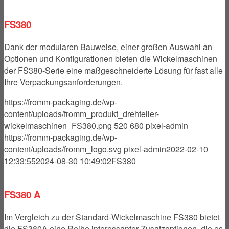
FS380
Dank der modularen Bauweise, einer großen Auswahl an
Optionen und Konfigurationen bieten die Wickelmaschinen
der FS380-Serie eine maßgeschneiderte Lösung für fast alle
Ihre Verpackungsanforderungen.
https://fromm-packaging.de/wp-
content/uploads/fromm_produkt_drehteller-
wickelmaschinen_FS380.png
520
680
pixel-admin
https://fromm-packaging.de/wp-
content/uploads/fromm_logo.svg
pixel-admin
2022-02-10
12:33:55
2024-08-30 10:49:02
FS380
FS380 A
Im Vergleich zu der Standard-Wickelmaschine FS380 bietet
die FS380A eine Reihe interessanter Zusatzoptionen, die es