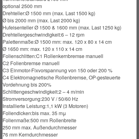
optional 2500 mm
Drehteller:
Ø 1500 mm (max. Last 1500 kg)
Ø bis 2000 mm (max. Last 2000 kg)
Hufeisenteller Ø 1500 & 1600 mm (max. Last 1250 kg)
Drehtellergeschwindigkeit:
6 – 12 rpm
Palettenmaße:
Ø 1500 mm: max. 120 x 80 x 14 cm
Ø 1650 mm: max. 120 x 110 x 14 cm
Folienschlitten:
C1 Rollenkernbremse manuell
C2 Folienbremse manuell
C3 Einmotor-Fixvorspannung von 150 oder 200 %
C4 Elektromagnetische Rollenbremse, OP-gesteuerte
Vordehnung bis 200%
Schlittengeschwindigkeit:
2 – 4 m/min
Stromversorgung:
230 V / 50/60 Hz
Installierte Leistung:
1,1 kW (3 Motoren)
Foliendicken:
bis max. 35 mμ
Folienmaße:
500 mm Rollenbreite
250 mm max. Außendurchmesser
76 mm Kerndurchmesser