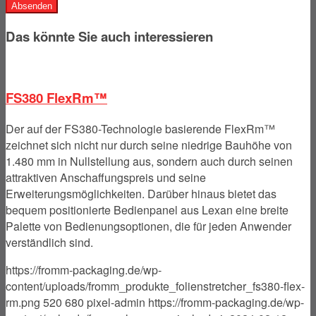
Bitte
füllen
Das könnte Sie auch interessieren
Sie
dieses
Feld
nicht
FS380 FlexRm™
aus.
Der auf der FS380-Technologie basierende FlexRm™
zeichnet sich nicht nur durch seine niedrige Bauhöhe von
1.480 mm in Nullstellung aus, sondern auch durch seinen
attraktiven Anschaffungspreis und seine
Erweiterungsmöglichkeiten. Darüber hinaus bietet das
bequem positionierte Bedienpanel aus Lexan eine breite
Palette von Bedienungsoptionen, die für jeden Anwender
verständlich sind.
https://fromm-packaging.de/wp-
content/uploads/fromm_produkte_folienstretcher_fs380-flex-
rm.png
520
680
pixel-admin
https://fromm-packaging.de/wp-