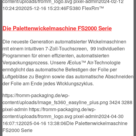
content/uploads/fromm_logo.svg
pixel-admin
2024-02-12
10:24:20
2025-12-16 15:23:46
FS380 FlexRm™
Die Palettenwickel­maschi­ne FS2000 Serie
Die neueste Generation automatisierter Wickelmaschinen
mit einem intuitiven 7-Zoll-Touchscreen, 99 individuellen
Programmen für einen effizienten, automatisierten
Verpackungsprozess. Unsere Æolus™ Air-Technologie
ermöglicht das automatische Befestigen der Folie per
Luftgebläse zu Beginn sowie das automatische Abschneiden
der Folie am Ende jedes Wicklungszyklus.
https://fromm-packaging.de/wp-
content/uploads/image_fs360_easyline_plus.png
3424
3288
pixel-admin
https://fromm-packaging.de/wp-
content/uploads/fromm_logo.svg
pixel-admin
2024-04-30
16:07:12
2025-04-16 13:38:06
Die Palettenwickel­maschi­ne
FS2000 Serie