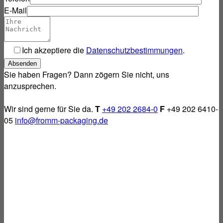
E-Mail
Ich akzeptiere die
Datenschutzbestimmungen
.
Bitte
füllen
Sie haben Fragen? Dann zögern Sie nicht, uns
Sie
anzusprechen.
dieses
Feld
Wir sind gerne für Sie da.
T
+49 202 2684-0
F
+49 202 6410-
nicht
05
info@fromm-packaging.de
aus.