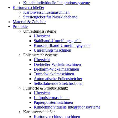
Kundenindividuelle Integrationssysteme
Kartonverschließer
Kartonverschlussmaschinen
Streifengeber für Nassklebeband
Material & Zubehör
Produkte
Umreifungssysteme
Übersicht
Stahlband-Umreifungsgeräte
Kunststoffband-Umreifungsgeräte
Umreifungsmaschinen
Folienstretchsysteme
Übersicht
Drehteller-Wickelmaschinen
Dreharm-Wickelmaschinen
Tunnelwickelmaschinen
Automatische Folienstretcher
Selbstfahrende Stretchroboter
Füllstoffe & Produktschutz
Übersicht
Luftpolstermaschinen
Papierpolstermaschinen
Kundenindividuelle Integrationssysteme
Kartonverschließer
Kartonverschlussmaschinen