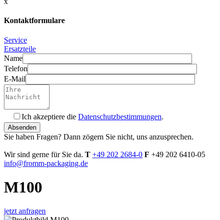
x
Kontaktformulare
Service
Ersatzteile
Name
Telefon
E-Mail
Ich akzeptiere die
Datenschutzbestimmungen
.
Bitte
füllen
Sie haben Fragen? Dann zögern Sie nicht, uns anzusprechen.
Sie
dieses
Wir sind gerne für Sie da.
T
+49 202 2684-0
F
+49 202 6410-05
Feld
info@fromm-packaging.de
nicht
aus.
M100
jetzt anfragen