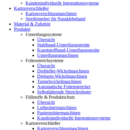
Kundenindividuelle Integrationssysteme
Kartonverschließer
Kartonverschlussmaschinen
Streifengeber für Nassklebeband
Material & Zubehör
Produkte
Umreifungssysteme
Übersicht
Stahlband-Umreifungsgeräte
Kunststoffband-Umreifungsgeräte
Umreifungsmaschinen
Folienstretchsysteme
Übersicht
Drehteller-Wickelmaschinen
Dreharm-Wickelmaschinen
Tunnelwickelmaschinen
Automatische Folienstretcher
Selbstfahrende Stretchroboter
Füllstoffe & Produktschutz
Übersicht
Luftpolstermaschinen
Papierpolstermaschinen
Kundenindividuelle Integrationssysteme
Kartonverschließer
Kartonverschlussmaschinen