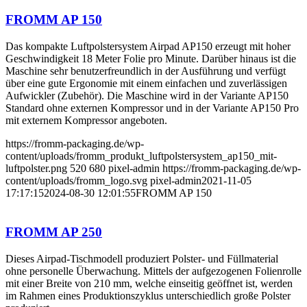
FROMM AP 150
Das kompakte Luftpolstersystem Airpad AP150 erzeugt mit hoher
Geschwindigkeit 18 Meter Folie pro Minute. Darüber hinaus ist die
Maschine sehr benutzerfreundlich in der Ausführung und verfügt
über eine gute Ergonomie mit einem einfachen und zuverlässigen
Aufwickler (Zubehör). Die Maschine wird in der Variante AP150
Standard ohne externen Kompressor und in der Variante AP150 Pro
mit externem Kompressor angeboten.
https://fromm-packaging.de/wp-
content/uploads/fromm_produkt_luftpolstersystem_ap150_mit-
luftpolster.png
520
680
pixel-admin
https://fromm-packaging.de/wp-
content/uploads/fromm_logo.svg
pixel-admin
2021-11-05
17:17:15
2024-08-30 12:01:55
FROMM AP 150
FROMM AP 250
Dieses Airpad-Tischmodell produziert Polster- und Füllmaterial
ohne personelle Überwachung. Mittels der aufgezogenen Folienrolle
mit einer Breite von 210 mm, welche einseitig geöffnet ist, werden
im Rahmen eines Produktionszyklus unterschiedlich große Polster