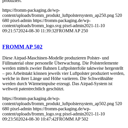
produziert.
https://fromm-packaging.de/wp-
content/uploads/fromm_produkt_luftpolstersystem_ap250.png
520
680
pixel-admin
https://fromm-packaging.de/wp-
content/uploads/fromm_logo.svg
pixel-admin
2021-11-10
09:21:57
2024-08-30 11:39:32
FROMM AP 250
FROMM AP 502
Diese Airpad-Maschinen-Modelle produzieren Polster- und
Füllmaterial ohne personelle Überwachung. Die Polsterelemente
werden mittels zweier Bahnen Luftpolsterfolie taktweise hergestellt
– pro Arbeitstakt können jeweils vier Luftpolster produziert werden,
welche in ihrer Länge und Höhe variieren. Die Schweißnähte
werden durch Wärmeimpulse erzeugt. Das Airpad-System ist
weltweit patentrechtlich geschützt.
https://fromm-packaging.de/wp-
content/uploads/fromm_produkt_luftpolstersystem_ap502.png
520
680
pixel-admin
https://fromm-packaging.de/wp-
content/uploads/fromm_logo.svg
pixel-admin
2021-11-10
09:23:50
2024-08-30 10:47:42
FROMM AP 502