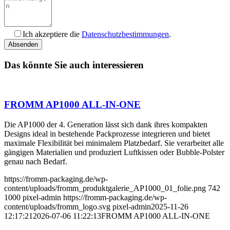
Ich akzeptiere die
Datenschutzbestimmungen
.
Bitte füllen Sie dieses Feld nicht aus.
Das könnte Sie auch interessieren
FROMM AP1000 ALL-IN-ONE
Die AP1000 der 4. Generation lässt sich dank ihres kompakten
Designs ideal in bestehende Packprozesse integrieren und bietet
maximale Flexibilität bei minimalem Platzbedarf. Sie verarbeitet alle
gängigen Materialien und produziert Luftkissen oder Bubble-Polster
genau nach Bedarf.
https://fromm-packaging.de/wp-
content/uploads/fromm_produktgalerie_AP1000_01_folie.png
742
1000
pixel-admin
https://fromm-packaging.de/wp-
content/uploads/fromm_logo.svg
pixel-admin
2025-11-26
12:17:21
2026-07-06 11:22:13
FROMM AP1000 ALL-IN-ONE