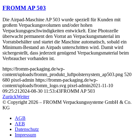
FROMM AP 503
Die Airpad-Maschine AP 503 wurde speziell für Kunden mit
großem Verpackungsvolumen und/oder hohen
Verpackungsgeschwindigkeiten entwickelt. Eine Photozelle
überwacht permanent den Vorrat an Verpackungsmaterial im
Vorratsbehälter und startet die Maschine automatisch, sobald ein
Minimum-Bestand an Airpads unterschritten wird. Damit wird
sichergestellt, dass jederzeit genügend Verpackungsmaterial beim
Verbraucher vorhanden ist.
https://fromm-packaging.de/wp-
content/uploads/fromm_produkt_luftpolstersystem_ap503.png
520
680
pixel-admin
https://fromm-packaging.de/wp-
content/uploads/fromm_logo.svg
pixel-admin
2021-11-10
09:25:21
2024-08-30 11:53:43
FROMM AP 503
Zurück
Weiter
© Copyright 2026 – FROMM Verpackungssysteme GmbH & Co.
KG
AGB
AEB
Datenschutz
Impressum