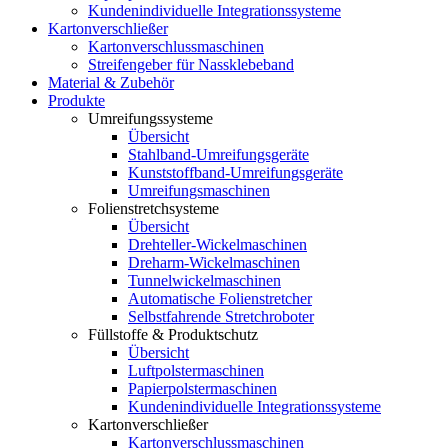
Kundenindividuelle Integrationssysteme
Kartonverschließer
Kartonverschlussmaschinen
Streifengeber für Nassklebeband
Material & Zubehör
Produkte
Umreifungssysteme
Übersicht
Stahlband-Umreifungsgeräte
Kunststoffband-Umreifungsgeräte
Umreifungsmaschinen
Folienstretchsysteme
Übersicht
Drehteller-Wickelmaschinen
Dreharm-Wickelmaschinen
Tunnelwickelmaschinen
Automatische Folienstretcher
Selbstfahrende Stretchroboter
Füllstoffe & Produktschutz
Übersicht
Luftpolstermaschinen
Papierpolstermaschinen
Kundenindividuelle Integrationssysteme
Kartonverschließer
Kartonverschlussmaschinen