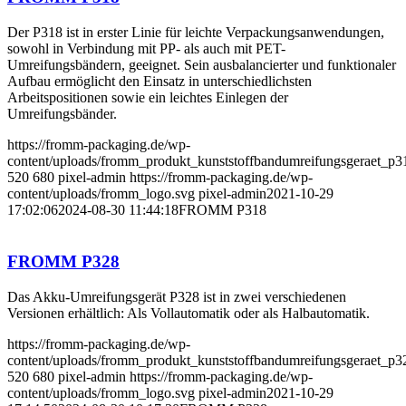
Der P318 ist in erster Linie für leichte Verpackungsanwendungen,
sowohl in Verbindung mit PP- als auch mit PET-
Umreifungsbändern, geeignet. Sein ausbalancierter und funktionaler
Aufbau ermöglicht den Einsatz in unterschiedlichsten
Arbeitspositionen sowie ein leichtes Einlegen der
Umreifungsbänder.
https://fromm-packaging.de/wp-
content/uploads/fromm_produkt_kunststoffbandumreifungsgeraet_p3
520
680
pixel-admin
https://fromm-packaging.de/wp-
content/uploads/fromm_logo.svg
pixel-admin
2021-10-29
17:02:06
2024-08-30 11:44:18
FROMM P318
FROMM P328
Das Akku-Umreifungsgerät P328 ist in zwei verschiedenen
Versionen erhältlich: Als Vollautomatik oder als Halbautomatik.
https://fromm-packaging.de/wp-
content/uploads/fromm_produkt_kunststoffbandumreifungsgeraet_p3
520
680
pixel-admin
https://fromm-packaging.de/wp-
content/uploads/fromm_logo.svg
pixel-admin
2021-10-29