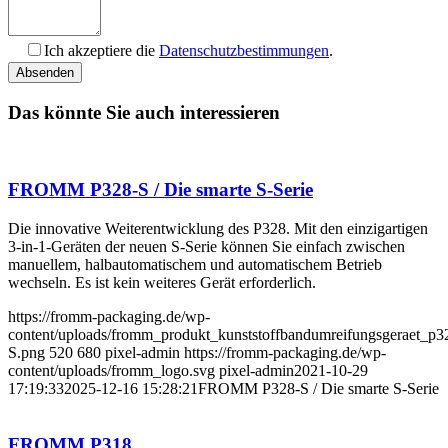
Ich akzeptiere die
Datenschutzbestimmungen
.
Bitte
füllen
Sie
Das könnte Sie auch interessieren
dieses
Feld
nicht
aus.
FROMM P328-S / Die smarte S-Serie
Die innovative Weiterentwicklung des P328. Mit den einzigartigen
3-in-1-Geräten der neuen S-Serie können Sie einfach zwischen
manuellem, halbautomatischem und automatischem Betrieb
wechseln. Es ist kein weiteres Gerät erforderlich.
https://fromm-packaging.de/wp-
content/uploads/fromm_produkt_kunststoffbandumreifungsgeraet_p3
S.png
520
680
pixel-admin
https://fromm-packaging.de/wp-
content/uploads/fromm_logo.svg
pixel-admin
2021-10-29
17:19:33
2025-12-16 15:28:21
FROMM P328-S / Die smarte S-Serie
FROMM P318