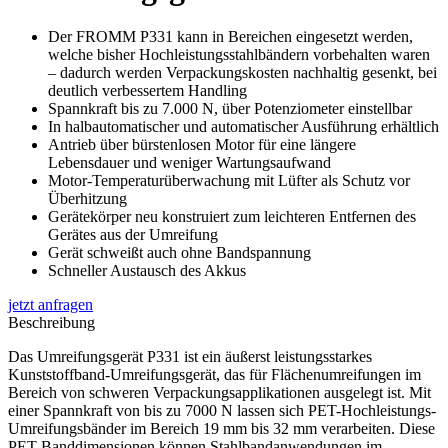
Der FROMM P331 kann in Bereichen eingesetzt werden,
welche bisher Hochleistungsstahlbändern vorbehalten waren
– dadurch werden Verpackungskosten nachhaltig gesenkt, bei
deutlich verbessertem Handling
Spannkraft bis zu 7.000 N, über Potenziometer einstellbar
In halbautomatischer und automatischer Ausführung erhältlich
Antrieb über bürstenlosen Motor für eine längere
Lebensdauer und weniger Wartungsaufwand
Motor-Temperaturüberwachung mit Lüfter als Schutz vor
Überhitzung
Gerätekörper neu konstruiert zum leichteren Entfernen des
Gerätes aus der Umreifung
Gerät schweißt auch ohne Bandspannung
Schneller Austausch des Akkus
jetzt anfragen
Beschreibung
Das Umreifungsgerät P331 ist ein äußerst leistungsstarkes
Kunststoffband-Umreifungsgerät, das für Flächenumreifungen im
Bereich von schweren Verpackungsapplikationen ausgelegt ist. Mit
einer Spannkraft von bis zu 7000 N lassen sich PET-Hochleistungs-
Umreifungsbänder im Bereich 19 mm bis 32 mm verarbeiten. Diese
PET-Banddimensionen können Stahlbandanwendungen im