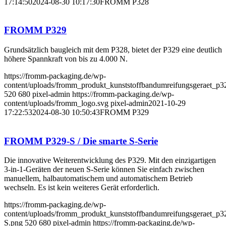
17:14:50
2024-08-30 10:17:30
FROMM P328
FROMM P329
Grundsätzlich baugleich mit dem P328, bietet der P329 eine deutlich
höhere Spannkraft von bis zu 4.000 N.
https://fromm-packaging.de/wp-
content/uploads/fromm_produkt_kunststoffbandumreifungsgeraet_p3
520
680
pixel-admin
https://fromm-packaging.de/wp-
content/uploads/fromm_logo.svg
pixel-admin
2021-10-29
17:22:53
2024-08-30 10:50:43
FROMM P329
FROMM P329-S / Die smarte S-Serie
Die innovative Weiterentwicklung des P329. Mit den einzigartigen
3-in-1-Geräten der neuen S-Serie können Sie einfach zwischen
manuellem, halbautomatischem und automatischem Betrieb
wechseln. Es ist kein weiteres Gerät erforderlich.
https://fromm-packaging.de/wp-
content/uploads/fromm_produkt_kunststoffbandumreifungsgeraet_p3
S.png
520
680
pixel-admin
https://fromm-packaging.de/wp-