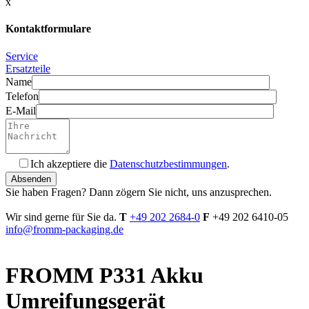
x
Kontaktformulare
Service
Ersatzteile
Name
Telefon
E-Mail
Ich akzeptiere die
Datenschutzbestimmungen
.
Bitte
füllen
Sie haben Fragen? Dann zögern Sie nicht, uns anzusprechen.
Sie
dieses
Wir sind gerne für Sie da.
T
+49 202 2684-0
F
+49 202 6410-05
Feld
info@fromm-packaging.de
nicht
aus.
FROMM P331 Akku
Umreifungsgerät