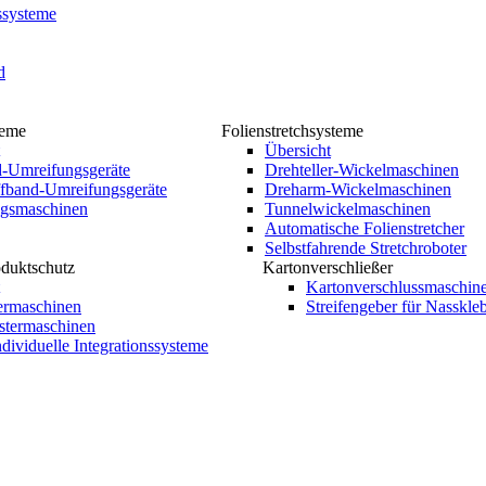
ssysteme
d
teme
Folienstretchsysteme
Übersicht
d-Umreifungsgeräte
Drehteller-Wickelmaschinen
ffband-Umreifungsgeräte
Dreharm-Wickelmaschinen
gsmaschinen
Tunnelwickelmaschinen
Automatische Folienstretcher
Selbstfahrende Stretchroboter
oduktschutz
Kartonverschließer
Kartonverschlussmaschin
termaschinen
Streifengeber für Nasskl
stermaschinen
ividuelle Integrationssysteme