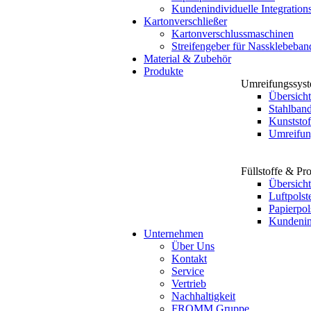
Kundenindividuelle Integration
Kartonverschließer
Kartonverschlussmaschinen
Streifengeber für Nassklebeban
Material & Zubehör
Produkte
Umreifungssys
Übersicht
Stahlban
Kunststo
Umreifun
Füllstoffe & Pr
Übersicht
Luftpols
Papierpol
Kundenind
Unternehmen
Über Uns
Kontakt
Service
Vertrieb
Nachhaltigkeit
FROMM Gruppe