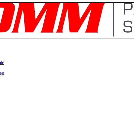
äte
en