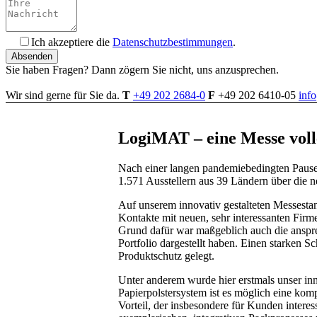
Ich akzeptiere die
Datenschutzbestimmungen
.
Bitte füllen Sie dieses Feld nicht aus.
Sie haben Fragen? Dann zögern Sie nicht, uns anzusprechen.
Wir sind gerne für Sie da.
T
+49 202 2684-0
F
+49 202 6410-05
inf
LogiMAT – eine Messe voll
Nach einer langen pandemiebedingten Pause 
1.571 Ausstellern aus 39 Ländern über die 
Auf unserem innovativ gestalteten Messestan
Kontakte mit neuen, sehr interessanten Fir
Grund dafür war maßgeblich auch die ansprec
Portfolio dargestellt haben. Einen starken 
Produktschutz gelegt.
Unter anderem wurde hier erstmals unser inn
Papierpolstersystem ist es möglich eine komp
Vorteil, der insbesondere für Kunden interes