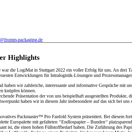
o@fromm-packaging.de
er Highlights
war die LogiMat in Stuttgart 2022 ein voller Erfolg für uns. An drei 
neuesten Entwicklungen für Intralogistik-Lösungen und Prozessmanage
d haben wir zahlreiche, interessante und informative Gespräche mit u
men knüpfen können.
hende Präsentation der von uns beispielhaft ausgestellten Produkte, d
Schwerpunkt haben wir in diesem Jahr insbesondere auf das sich bei uns
ovatives Packmaster™ Pro Fanfold System präsentiert. Bei diesem forts
lette Europalette mit gefalteten ‘‘Endlospapier – Bunden‘‘ platzsparend
sant ist, die einen hohen Füllstoffbedarf haben. Die Zuführung des Papi