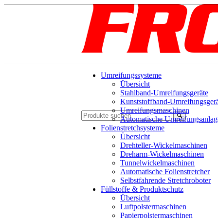
Umreifungssysteme
Übersicht
Stahlband-Umreifungsgeräte
Kunststoffband-Umreifungsger
Umreifungsmaschinen
Automatische Umreifungsanlag
Folienstretchsysteme
Übersicht
Drehteller-Wickelmaschinen
Dreharm-Wickelmaschinen
Tunnelwickelmaschinen
Automatische Folienstretcher
Selbstfahrende Stretchroboter
Füllstoffe & Produktschutz
Übersicht
Luftpolstermaschinen
Papierpolstermaschinen